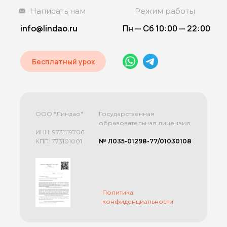
Написать нам
Режим работы
info@lindao.ru
Пн — Сб 10:00 — 22:00
Бесплатный урок
ООО "Линдао"
Государственная
образовательная лицензия
ИНН: 9731119706
КПП: 773101001
№ Л035-01298-77/01030108
Политика
конфиденциальности